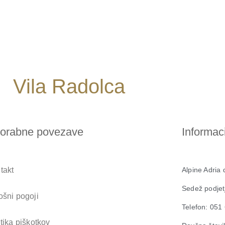
Vila Radolca
orabne povezave
Informaci
takt
Alpine Adria 
Sedež podjet
ošni pogoji
Telefon: 051
itika piškotkov