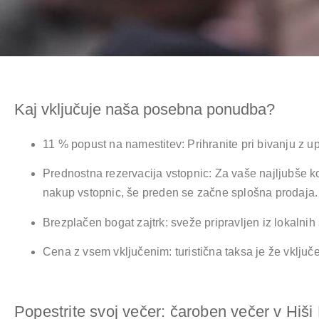
Kaj vključuje naša posebna ponudba?
11 % popust na namestitev: Prihranite pri bivanju z
Prednostna rezervacija vstopnic: Za vaše najljubše 
nakup vstopnic, še preden se začne splošna prodaja.
Brezplačen bogat zajtrk: sveže pripravljen iz lokalnih
Cena z vsem vključenim: turistična taksa je že vklju
Popestrite svoj večer: čaroben večer v Hiši 