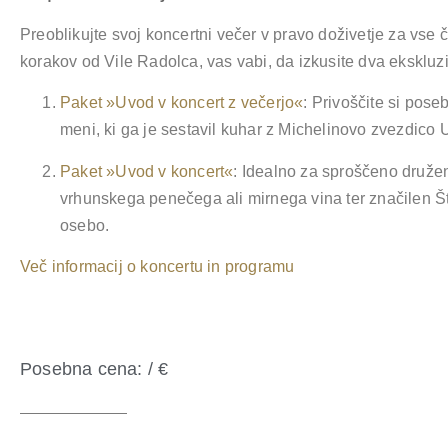
Preoblikujte svoj koncertni večer v pravo doživetje za vse č
korakov od Vile Radolca, vas vabi, da izkusite dva eksklu
Paket »Uvod v koncert z večerjo«
:
Privoščite si posebe
meni, ki ga je sestavil kuhar z Michelinovo zvezdico 
Paket »Uvod v koncert«
:
Idealno za sproščeno družen
vrhunskega penečega ali mirnega vina ter značilen Št
osebo.
Več informacij o koncertu in programu
Posebna cena: / €