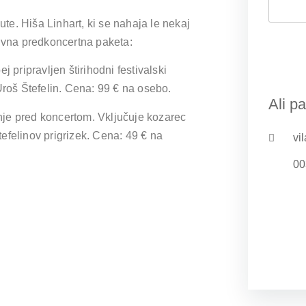
ute. Hiša Linhart, ki se nahaja le nekaj
zivna predkoncertna paketa:
j pripravljen štirihodni festivalski
Uroš Štefelin. Cena: 99 € na osebo.
Ali pa
je pred koncertom. Vključuje kozarec
efelinov prigrizek. Cena: 49 € na
vi
00