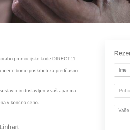
Rezer
 uporabo promocijske kode
DIRECT11
.
koncerte bomo poskrbeli za predčasno
 sestavin in dostavljen v vaš apartma.
čena v končno ceno.
Linhart