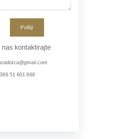
Pošlji
 nas kontaktirajte
laradolca@gmail.com
386 51 601 868